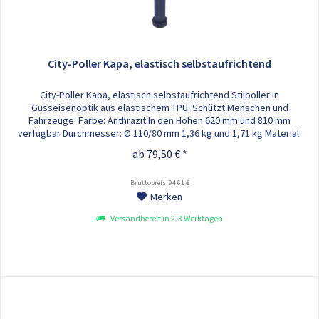
City-Poller Kapa, elastisch selbstaufrichtend
City-Poller Kapa, elastisch selbstaufrichtend Stilpoller in
Gusseisenoptik aus elastischem TPU. Schützt Menschen und
Fahrzeuge. Farbe: Anthrazit In den Höhen 620 mm und 810 mm
verfügbar Durchmesser: Ø 110/80 mm 1,36 kg und 1,71 kg Material:
TPU/PA 2 Reflexfolien-weiss ohne Befestigungsmaterial Einfache
ab 79,50 € *
Montage: 1. Sockel festdübeln 2. Pfosten aufstecken 3.
Überwurfmutter...
Bruttopreis: 94,61 €
Merken
Versandbereit in 2-3 Werktagen