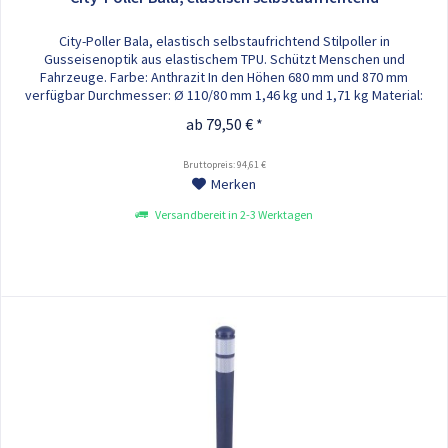
City-Poller Bala, elastisch selbstaufrichtend Stilpoller in
Gusseisenoptik aus elastischem TPU. Schützt Menschen und
Fahrzeuge. Farbe: Anthrazit In den Höhen 680 mm und 870 mm
verfügbar Durchmesser: Ø 110/80 mm 1,46 kg und 1,71 kg Material:
TPU/PA 2 Reflexfolien-weiss ohne Befestigungsmaterial Einfache
ab 79,50 € *
Montage: 1. Sockel festdübeln 2. Pfosten aufstecken 3.
Überwurfmutter...
Bruttopreis: 94,61 €
Merken
Versandbereit in 2-3 Werktagen