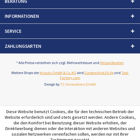
BERATUNG
INFORMATIONEN
SERVICE
ZAHLUNGSARTEN
* Alle Preise verstehen sich zzgl. Mehrwertsteuer und
Versandkosten
Weitere Shops der
Knautz GmbH & Co. KG
sind
Gasetechnik24.de
und
Tool-
Factory.com
Design by
TC-Innovations GmbH
Diese Website benutzt Cookies, die für den technischen Betrieb der
Website erforderlich sind und stets gesetzt werden. Andere Cookies,
die den Komfort bei Benutzung dieser Website erhöhen, der
Direktwerbung dienen oder die Interaktion mit anderen Websites und
sozialen Netzwerken vereinfachen sollen, werden nur mit Ihrer
Zustimmung gesetzt.