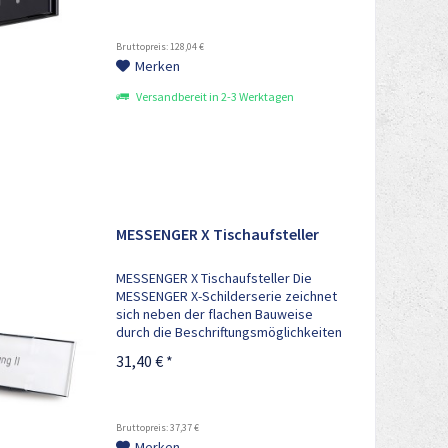
individuellen
Beschriftungsmöglichkeiten durch
eine...
Bruttopreis: 128,04 €
Merken
Versandbereit in 2-3 Werktagen
MESSENGER X Tischaufsteller
MESSENGER X Tischaufsteller Die
MESSENGER X-Schilderserie zeichnet
sich neben der flachen Bauweise
durch die Beschriftungsmöglichkeiten
der Kopfleisten (RAL 5004) aus.
31,40 € *
Türschilder, Tischaufsteller und
Infotafeln können Sie durch einfach...
Bruttopreis: 37,37 €
Merken