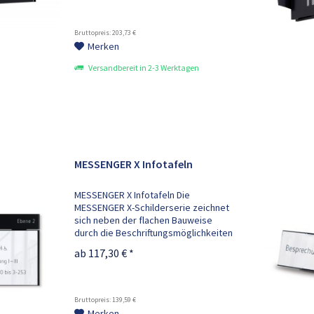
individuellen
Beschriftungsmöglichkeiten durch
eine...
Bruttopreis: 203,73 €
Merken
Versandbereit in 2-3 Werktagen
MESSENGER X Infotafeln
MESSENGER X Infotafeln Die
MESSENGER X-Schilderserie zeichnet
sich neben der flachen Bauweise
durch die Beschriftungsmöglichkeiten
der Kopfleisten (RAL 5004) aus.
ab 117,30 € *
Türschilder, Tischaufsteller und
Infotafeln können Sie durch einfach
zu...
Bruttopreis: 139,59 €
Merken