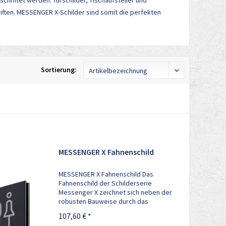
chriftet werden. Türschilder, Tischaufsteller und
iften. MESSENGER X-Schilder sind somit die perfekten
Sortierung:
MESSENGER X Fahnenschild
MESSENGER X Fahnenschild Das
Fahnenschild der Schilderserie
Messenger X zeichnet sich neben der
robusten Bauweise durch das
außergewöhnlich stilvolle
107,60 € *
Erscheinungsbild aus. Der