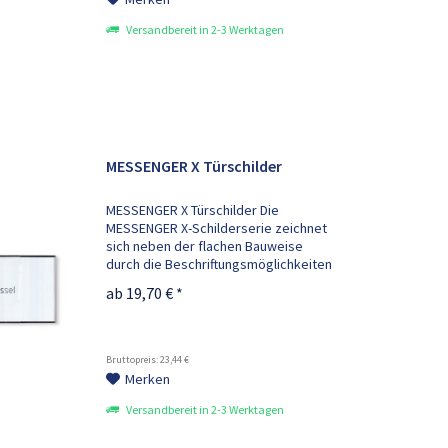
Versandbereit in 2-3 Werktagen
MESSENGER X Türschilder
MESSENGER X Türschilder Die
MESSENGER X-Schilderserie zeichnet
sich neben der flachen Bauweise
durch die Beschriftungsmöglichkeiten
der Kopfleisten (RAL 5004) aus.
ab 19,70 € *
Türschilder, Tischaufsteller und
Infotafeln können Sie durch einfach
zu...
Bruttopreis: 23,44 €
Merken
Versandbereit in 2-3 Werktagen