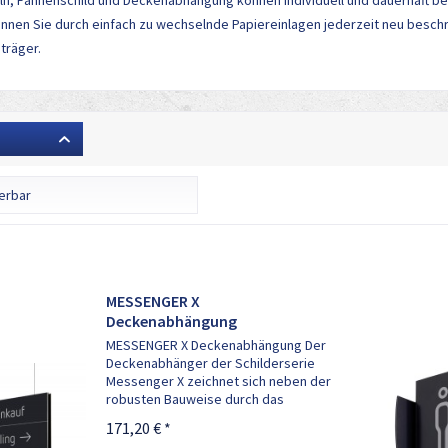
eln, Fahnenschild und Deckenabhängung können individuell und dauerhaft bes
önnen Sie durch einfach zu wechselnde Papiereinlagen jederzeit neu beschr
sträger.
ferbar
MESSENGER X
Deckenabhängung
MESSENGER X Deckenabhängung Der
Deckenabhänger der Schilderserie
Messenger X zeichnet sich neben der
robusten Bauweise durch das
außergewöhnlich stilvolle
171,20 € *
Erscheinungsbild aus. Der