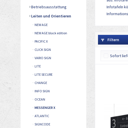
aus. Infotaf
Betriebsausstattung
Infotafeln k
Information
Leiten und Orientieren
NEW AGE
NEW AGE black edition
Filtern
PACIFIC X
CLICK SIGN
Sofort lie
VARIO SIGN
LITE
LITE SECURE
CHANGE
INFO SIGN
OCEAN
MESSENGER X
ATLANTIC
SIGNCODE