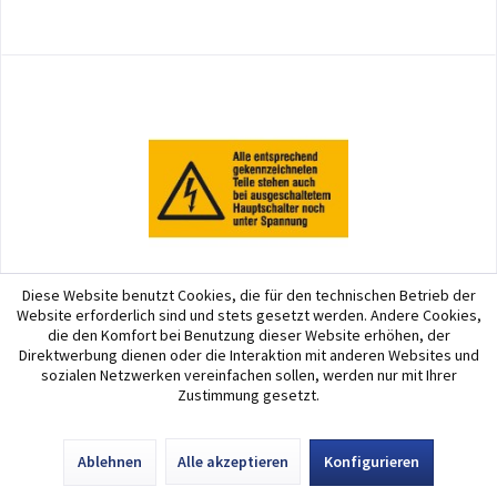
Diese Website benutzt Cookies, die für den technischen Betrieb der
Website erforderlich sind und stets gesetzt werden. Andere Cookies,
Warn-Kombischild Alle entsprechend...
die den Komfort bei Benutzung dieser Website erhöhen, der
Direktwerbung dienen oder die Interaktion mit anderen Websites und
sozialen Netzwerken vereinfachen sollen, werden nur mit Ihrer
Warn-Kombischild Alle entsprechend gekennzeichneten Teile stehen
Zustimmung gesetzt.
auch bei ausgeschaltetem Hauptschal
Ablehnen
Alle akzeptieren
Konfigurieren
ab 2,00 € *