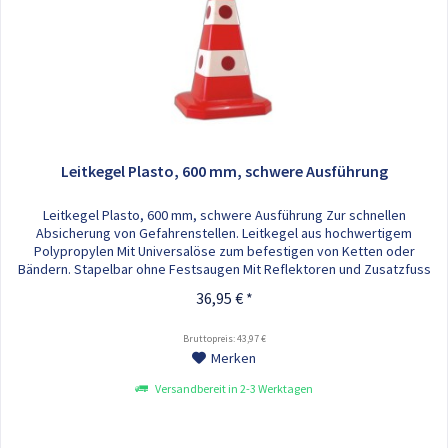
Leitkegel Plasto, 600 mm, schwere Ausführung
Leitkegel Plasto, 600 mm, schwere Ausführung Zur schnellen
Absicherung von Gefahrenstellen. Leitkegel aus hochwertigem
Polypropylen Mit Universalöse zum befestigen von Ketten oder
Bändern. Stapelbar ohne Festsaugen Mit Reflektoren und Zusatzfuss
Leitkegel Typ: PLASTO Höhe: 600 mm Gewicht: 5,0 kg Der Leitkegel
36,95 € *
Plasto in der schweren Ausführung steht in den Farben Rot, Gelb...
Bruttopreis: 43,97 €
Merken
Versandbereit in 2-3 Werktagen