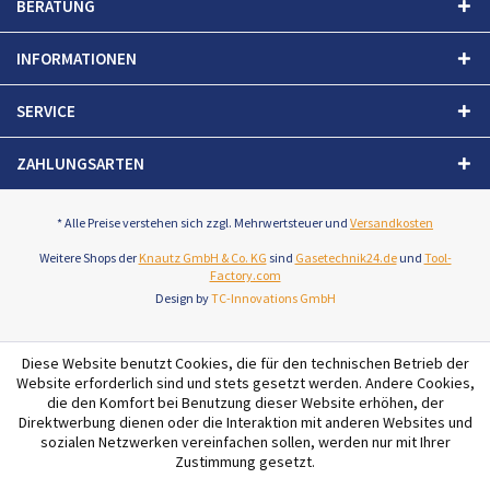
BERATUNG
INFORMATIONEN
SERVICE
ZAHLUNGSARTEN
* Alle Preise verstehen sich zzgl. Mehrwertsteuer und
Versandkosten
Weitere Shops der
Knautz GmbH & Co. KG
sind
Gasetechnik24.de
und
Tool-
Factory.com
Design by
TC-Innovations GmbH
Diese Website benutzt Cookies, die für den technischen Betrieb der
Website erforderlich sind und stets gesetzt werden. Andere Cookies,
die den Komfort bei Benutzung dieser Website erhöhen, der
Direktwerbung dienen oder die Interaktion mit anderen Websites und
sozialen Netzwerken vereinfachen sollen, werden nur mit Ihrer
Zustimmung gesetzt.