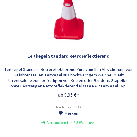
Leitkegel Standard Retroreflektierend
Leitkegel Standard Retroreflektierend Zur schnellen Absicherung von
Gefahrenstellen. Leitkegel aus hochwertigem Weich-PVC Mit
Universalöse zum befestigen von Ketten oder Bändern. Stapelbar
ohne Festsaugen Retroreflektierend Klasse RA 2 Leitkegel Typ:
Standard In den folgenden Höhen verfügbar: - 320 mm - 500 mm - 750
ab 9,95 € *
mm - 900 mm
Bruttopreis: 11,84 €
Merken
Versandbereit in 2-3 Werktagen