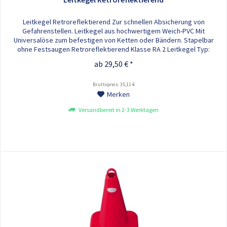
Leitkegel Retroreflektierend Zur schnellen Absicherung von
Gefahrenstellen. Leitkegel aus hochwertigem Weich-PVC Mit
Universalöse zum befestigen von Ketten oder Bändern. Stapelbar
ohne Festsaugen Retroreflektierend Klasse RA 2 Leitkegel Typ:
Standard, jedoch mit schwerem Fuß in schwarz In den folgenden
ab 29,50 € *
Höhen verfügbar: - 500 mm - 750 mm - 900 mm
Bruttopreis: 35,11 €
Merken
Versandbereit in 2-3 Werktagen