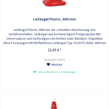
Leitkegel Plasto, 600 mm
Leitkegel Plasto, 600 mm Zur schnellen Absicherung von
Gefahrenstellen. Leitkegel aus hochwertigem Polypropylen Mit
Universalöse zum befestigen von Ketten oder Bändern. Stapelbar
ohne Festsaugen Mit Reflektoren Leitkegel Typ: PLASTO Höhe: 600 mm
Gewicht: 1,35 kg Der Leitkegel Plasto steht in den Farben Rot, Gelb
23,95 € *
und Blau zur Verfügung.
Bruttopreis: 28,50 €
Merken
Versandbereit in 2-3 Werktagen