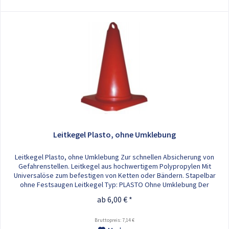
Leitkegel Plasto, ohne Umklebung
Leitkegel Plasto, ohne Umklebung Zur schnellen Absicherung von
Gefahrenstellen. Leitkegel aus hochwertigem Polypropylen Mit
Universalöse zum befestigen von Ketten oder Bändern. Stapelbar
ohne Festsaugen Leitkegel Typ: PLASTO Ohne Umklebung Der
Leitkegel steht in den folgenden Höhen zur Verfügung: - 320 mm (0,40
ab 6,00 € *
kg) - 750 mm (2,20 kg)
Bruttopreis: 7,14 €