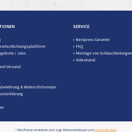
TIONEN
SERVICE
g
Bestpreis-Garantie
treitschlichtungsplattform
FAQ
ngebote / Jobs
Montage von Schlauchleitungen
Videokanal
und Versand
sbelehrung & Widerrufsformular
utzerklärung
um
* Alle Preise verstehen sich zzgl. Mehrwertsteuer und
Versandkosten