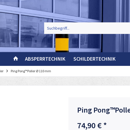
ABSPERRTECHNIK
SCHILDERTECHNIK
ler
Ping Pong™Poller Ø 110 mm
Ping Pong™Poll
74,90 € *