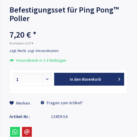
Befestigungsset für Ping Pong™
Poller
7,20 € *
Bruttopreis: 8,57 €
zzgl. MwSt.
zzgl. Versandkosten
Versandbereit in 2-3 Werktagen
In den
Warenkorb
Fragen zum Artikel?
Merken
Artikel-Nr.:
13459-S4