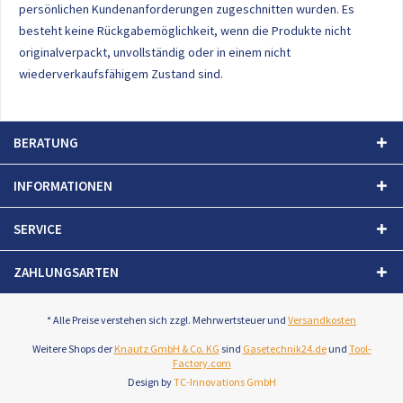
persönlichen Kundenanforderungen zugeschnitten wurden. Es
besteht keine Rückgabemöglichkeit, wenn die Produkte nicht
originalverpackt, unvollständig oder in einem nicht
wiederverkaufsfähigem Zustand sind.
BERATUNG
INFORMATIONEN
SERVICE
ZAHLUNGSARTEN
* Alle Preise verstehen sich zzgl. Mehrwertsteuer und
Versandkosten
Weitere Shops der
Knautz GmbH & Co. KG
sind
Gasetechnik24.de
und
Tool-
Factory.com
Design by
TC-Innovations GmbH