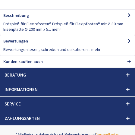
Beschreibung
Erdspieß für Flexipfosten® Erdspieß für Flexipfosten® mit Ø 80 mm
Eisenplatte Ø 200 mm x 5...
mehr
Bewertungen
0
Bewertungen lesen, schreiben und diskutieren...
mehr
Kunden kauften auch
BERATUNG
INFORMATIONEN
SERVICE
ZAHLUNGSARTEN
* Alle Preise verstehen sich zzgl. Mehrwertsteuer und
Versandkosten