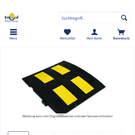
Menü
Merkzettel
Mein Konto
Warenkorb
Übersicht
Temposchwelle 50 km/h
Ab
Abbildung kann vom Original abweichen und/oder Optionen enthalten!