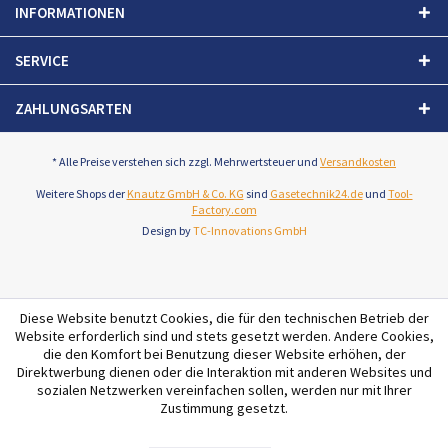
INFORMATIONEN
SERVICE
ZAHLUNGSARTEN
* Alle Preise verstehen sich zzgl. Mehrwertsteuer und
Versandkosten
Weitere Shops der
Knautz GmbH & Co. KG
sind
Gasetechnik24.de
und
Tool-
Factory.com
Design by
TC-Innovations GmbH
Diese Website benutzt Cookies, die für den technischen Betrieb der
Website erforderlich sind und stets gesetzt werden. Andere Cookies,
die den Komfort bei Benutzung dieser Website erhöhen, der
Direktwerbung dienen oder die Interaktion mit anderen Websites und
sozialen Netzwerken vereinfachen sollen, werden nur mit Ihrer
Zustimmung gesetzt.