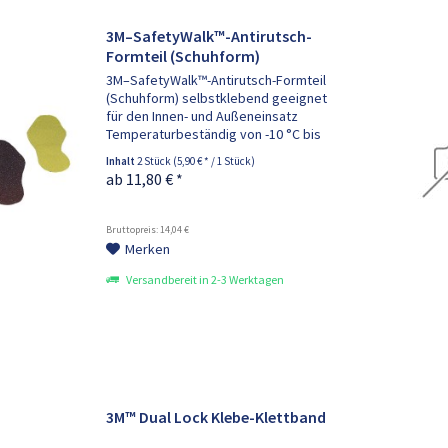
3M–SafetyWalk™-Antirutsch-
Formteil (Schuhform)
3M–SafetyWalk™-Antirutsch-Formteil
(Schuhform) selbstklebend geeignet
für den Innen- und Außeneinsatz
Temperaturbeständig von -10 °C bis
+60 °C Rutschhemmung R 13 (BGR
Inhalt
2 Stück
(5,90 € * / 1 Stück)
181) Qualitäten: Typ 1 Universal: für
ab 11,80 € *
glatte Böden Typ 2 verformbar:...
Bruttopreis: 14,04 €
Merken
Versandbereit in 2-3 Werktagen
3M™ Dual Lock Klebe-Klettband