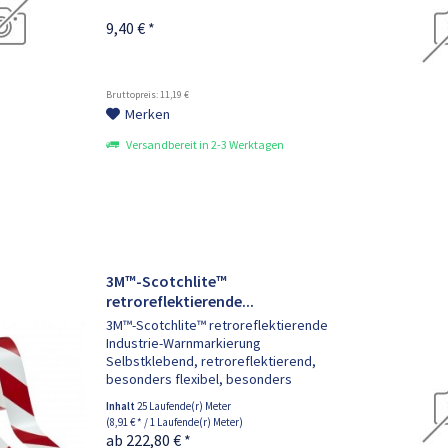
9,40 € *
Bruttopreis: 11,19 €
Merken
Versandbereit in 2-3 Werktagen
3M™-Scotchlite™
retroreflektierende...
3M™-Scotchlite™ retroreflektierende
Industrie-Warnmarkierung
Selbstklebend, retroreflektierend,
besonders flexibel, besonders
widerstandsfähig und haltbar, für
Inhalt
25 Laufende(r) Meter
Kennzeichnungen im Innen- und
(8,91 € * / 1 Laufende(r) Meter)
Außenbereich geeignet. Nach DIN
ab 222,80 € *