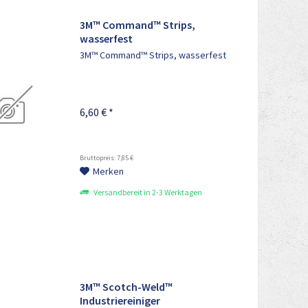
3M™ Command™ Strips,
wasserfest
3M™ Command™ Strips, wasserfest
6,60 € *
Bruttopreis: 7,85 €
Merken
Versandbereit in 2-3 Werktagen
3M™ Scotch-Weld™
Industriereiniger