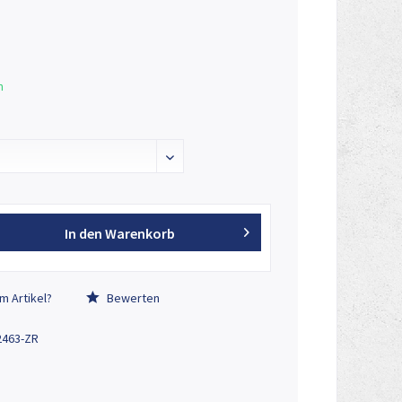
n
n enthalten!
In den
Warenkorb
Abbildun
m Artikel?
Bewerten
2463-ZR