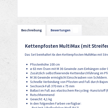
Beschreibung
Bewertungen
0
Kettenpfosten MultiMax (mit Streife
Das Set beinhaltet 6x den Kettenpfosten MultiMax mit Stre
Pfostenhöhe 100 cm
ø 63 mm Ösen mit M 36 Gewinde zum Einhängen oder D
Zusätzlich selbstfixierende Kettendurchführung im Pf
M 36 Gewinde ermöglicht Einschrauben von Schildern.
Schnelle Verbindung von Pfosten und Fuß durch Bajon
Sechseck-Fuß 370 mm x 75 mm
Ballast im Fuß aus elastischem Recycling- Kunststoff 
Rutschhemmend
Gewicht: 4,1 kg
In den folgenden Farben verfügbar:
- Rot (mit 2 Reflexfolien Weiß RA2)