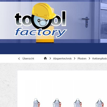
Übersicht
Absperrtechnik
Pfosten
Kettenpfost