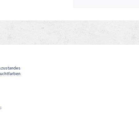
gszustandes
uchtfarben
g: