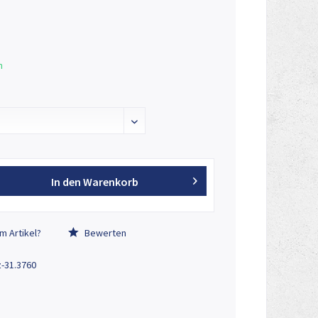
n
In den
Warenkorb
/oder Optionen enthalten!
Abbildung kann vom O
m Artikel?
Bewerten
z-31.3760