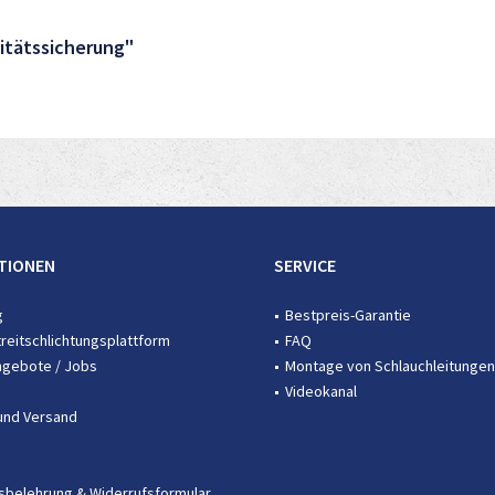
litätssicherung"
TIONEN
SERVICE
g
Bestpreis-Garantie
treitschlichtungsplattform
FAQ
ngebote / Jobs
Montage von Schlauchleitungen
Videokanal
und Versand
sbelehrung & Widerrufsformular