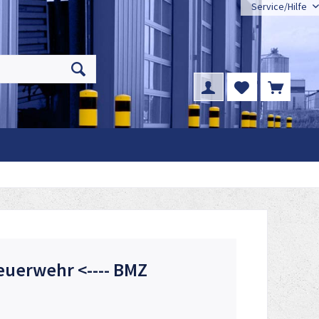
Service/Hilfe
euerwehr <---- BMZ