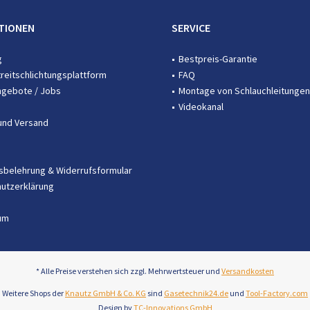
TIONEN
SERVICE
g
Bestpreis-Garantie
treitschlichtungsplattform
FAQ
ngebote / Jobs
Montage von Schlauchleitungen
Videokanal
und Versand
sbelehrung & Widerrufsformular
utzerklärung
um
* Alle Preise verstehen sich zzgl. Mehrwertsteuer und
Versandkosten
Weitere Shops der
Knautz GmbH & Co. KG
sind
Gasetechnik24.de
und
Tool-Factory.com
Design by
TC-Innovations GmbH