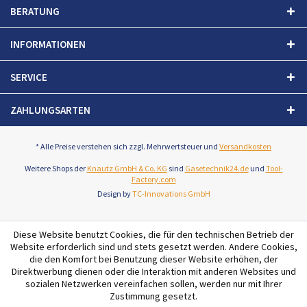
BERATUNG
INFORMATIONEN
SERVICE
ZAHLUNGSARTEN
* Alle Preise verstehen sich zzgl. Mehrwertsteuer und
Versandkosten
Weitere Shops der
Knautz GmbH & Co. KG
sind
Gasetechnik24.de
und
Tool-
Factory.com
Design by
TC-Innovations GmbH
Diese Website benutzt Cookies, die für den technischen Betrieb der
Website erforderlich sind und stets gesetzt werden. Andere Cookies,
die den Komfort bei Benutzung dieser Website erhöhen, der
Direktwerbung dienen oder die Interaktion mit anderen Websites und
sozialen Netzwerken vereinfachen sollen, werden nur mit Ihrer
Zustimmung gesetzt.