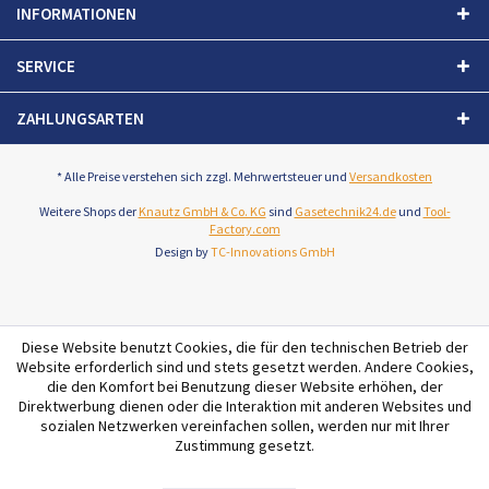
INFORMATIONEN
SERVICE
ZAHLUNGSARTEN
* Alle Preise verstehen sich zzgl. Mehrwertsteuer und
Versandkosten
Weitere Shops der
Knautz GmbH & Co. KG
sind
Gasetechnik24.de
und
Tool-
Factory.com
Design by
TC-Innovations GmbH
Diese Website benutzt Cookies, die für den technischen Betrieb der
Website erforderlich sind und stets gesetzt werden. Andere Cookies,
die den Komfort bei Benutzung dieser Website erhöhen, der
Direktwerbung dienen oder die Interaktion mit anderen Websites und
sozialen Netzwerken vereinfachen sollen, werden nur mit Ihrer
Zustimmung gesetzt.